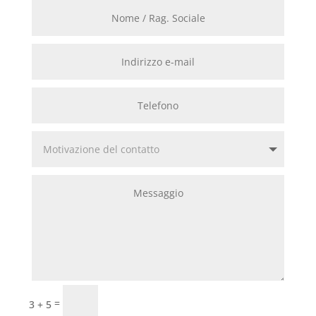
INVIA
=
3 + 5